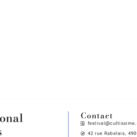
ional
Contact
festival@cultissime
s
42 rue Rabelais, 49